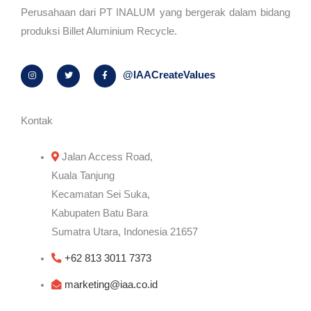
Perusahaan dari PT INALUM yang bergerak dalam bidang
produksi Billet Aluminium Recycle.
I
T
F
@IAACreateValues
n
w
a
s
i
c
t
t
e
a
t
b
g
e
o
r
r
o
Kontak
a
k
m
-
f
Jalan Access Road,
Kuala Tanjung
Kecamatan Sei Suka,
Kabupaten Batu Bara
Sumatra Utara, Indonesia 21657
+62 813 3011 7373
marketing@iaa.co.id