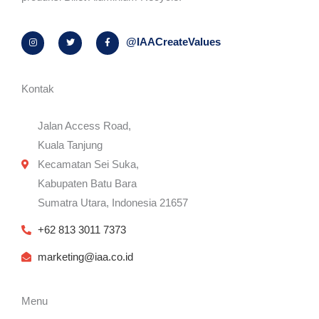
I
T
F
@IAACreateValues
n
w
a
s
i
c
t
t
e
a
t
b
g
e
o
r
r
o
Kontak
a
k
m
-
f
Jalan Access Road,
Kuala Tanjung
Kecamatan Sei Suka,
Kabupaten Batu Bara
Sumatra Utara, Indonesia 21657
+62 813 3011 7373
marketing@iaa.co.id
Menu