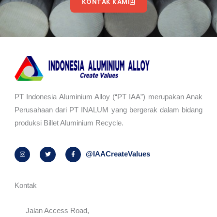
KONTAK KAMI
PT Indonesia Aluminium Alloy (“PT IAA”) merupakan Anak
Perusahaan dari PT INALUM yang bergerak dalam bidang
produksi Billet Aluminium Recycle.
I
T
F
@IAACreateValues
n
w
a
s
i
c
t
t
e
a
t
b
g
e
o
r
r
o
Kontak
a
k
m
-
f
Jalan Access Road,