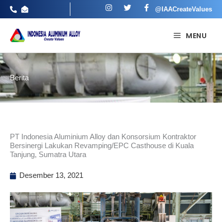
I
T
F
Lewati
@IAACreateValues
n
w
a
ke
s
i
c
t
t
e
konten
MENU
a
t
b
g
e
o
r
r
o
a
k
m
-
f
Berita
PT Indonesia Aluminium Alloy dan Konsorsium Kontraktor
Bersinergi Lakukan Revamping/EPC Casthouse di Kuala
Tanjung, Sumatra Utara
Desember 13, 2021