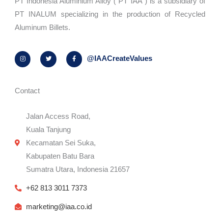
PT Indonesia Aluminium Alloy ("PT IAA") is a subsidiary of
PT INALUM specializing in the production of Recycled
Aluminum Billets.
I
T
F
@IAACreateValues
n
w
a
s
i
c
t
t
e
a
t
b
g
e
o
r
r
o
Contact
a
k
m
-
f
Jalan Access Road,
Kuala Tanjung
Kecamatan Sei Suka,
Kabupaten Batu Bara
Sumatra Utara, Indonesia 21657
+62 813 3011 7373
marketing@iaa.co.id