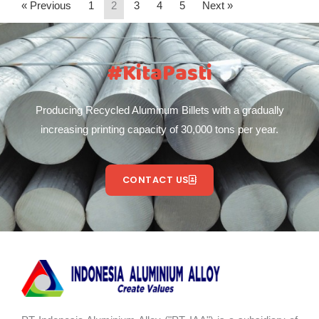
« Previous
1
2
3
4
5
Next »
#KitaPasti
Producing Recycled Aluminum Billets with a gradually
increasing printing capacity of 30,000 tons per year.
CONTACT US